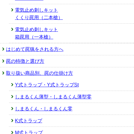
電気止め刺しキット
くくり罠用（二本槍）
電気止め刺しキット
箱罠用（一本槍）
はじめて罠猟をされる方へ
罠の特徴と選び方
取り扱い商品別、罠の仕掛け方
Y式トラップ・Y式トラップSt
しまるくん薄型・しまるくん薄型零
しまるくん・しまるくん零
K式トラップ
M式トラップ