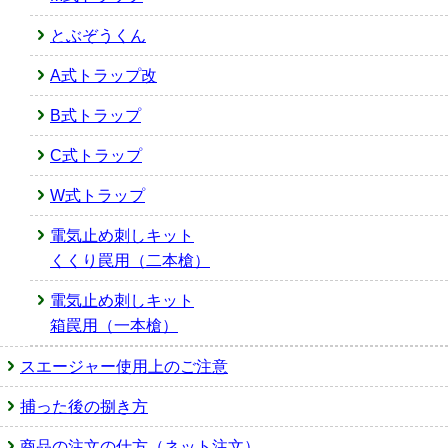
とぶぞうくん
A式トラップ改
B式トラップ
C式トラップ
W式トラップ
電気止め刺しキット
くくり罠用（二本槍）
電気止め刺しキット
箱罠用（一本槍）
スエージャー使用上のご注意
捕った後の捌き方
商品の注文の仕方（ネット注文）