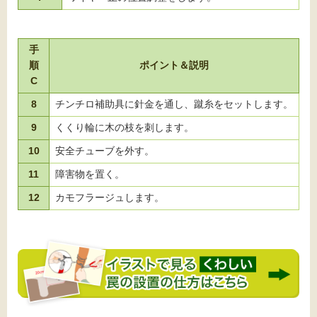
手
順
ポイント＆説明
C
8
チンチロ補助具に針金を通し、蹴糸をセットします。
9
くくり輪に木の枝を刺します。
10
安全チューブを外す。
11
障害物を置く。
12
カモフラージュします。