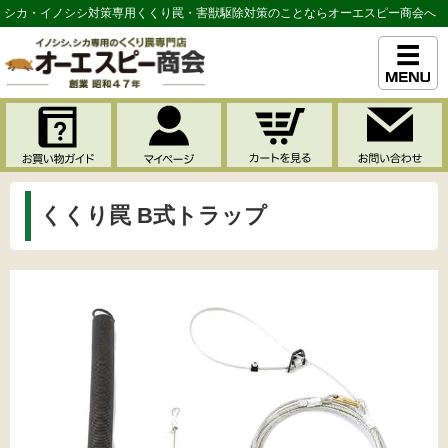
シカ・イノシシ対策専用くくり罠・害獣駆除対策のことならオーエスピー商会へ
くくり罠 B式トラップ