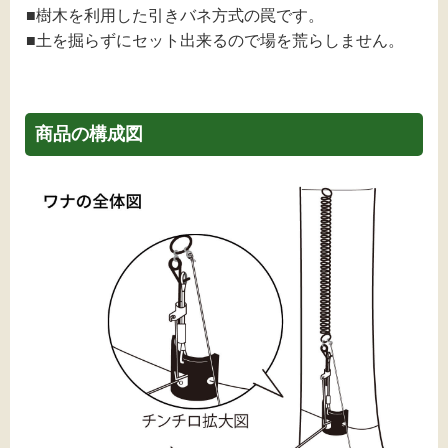
■樹木を利用した引きバネ方式の罠です。
■⼟を掘らずにセット出来るので場を荒らしません。
商品の構成図